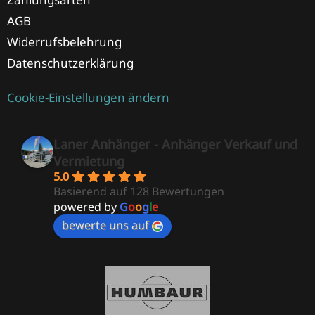
AGB
Widerrufsbelehrung
Datenschutzerklärung
Cookie-Einstellungen ändern
Laner Anhänger - Anhänger Verkauf und
Vermietung
5.0
Basierend auf 128 Bewertungen
powered by
G
o
o
g
l
e
bewerte uns auf