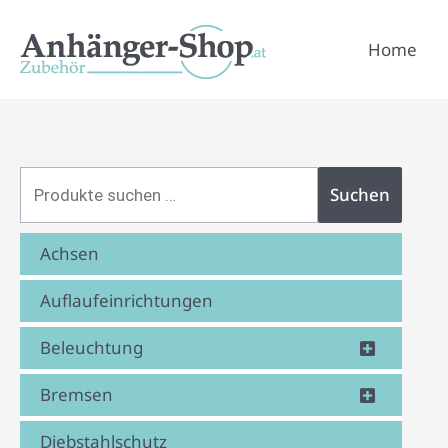
Zum
Suchen
Inhalt
Home
nach:
springen
Suchen
Achsen
Auflaufeinrichtungen
Beleuchtung
Bremsen
Diebstahlschutz