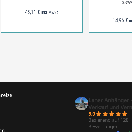
SSW
48,11
€
inkl. MwSt.
14,96
€
i
reise
Laner Anhänger 
Verkauf und Ver
5.0
Basierend auf 128
Bewertungen
en