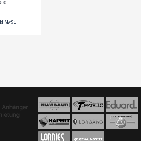
900
nkl. MwSt.
- Anhänger
mietung