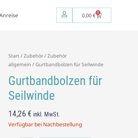
0
Warenkorb
Anreise
0,00
€
Gurtbandbolzen
Start
/
Zubehör
/
Zubehör
für
allgemein
/ Gurtbandbolzen für Seilwinde
Seilwinde
Gurtbandbolzen für
Menge
Seilwinde
14,26
€
inkl. MwSt.
Verfügbar bei Nachbestellung