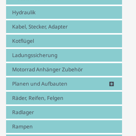
Hydraulik
Kabel, Stecker, Adapter
Kotflügel
Ladungssicherung
Motorrad Anhänger Zubehör
Planen und Aufbauten
Räder, Reifen, Felgen
Radlager
Rampen